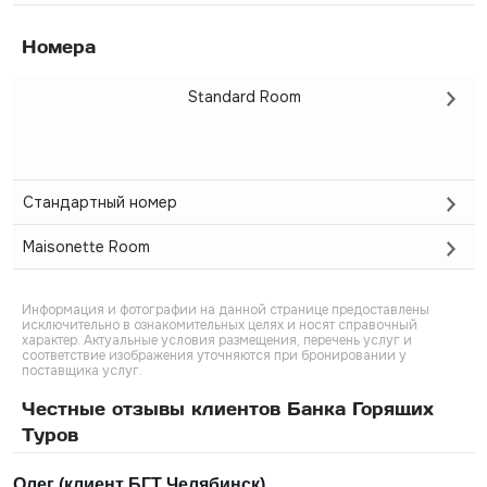
Номера
Standard Room
Стандартный номер
Maisonette Room
Информация и фотографии на данной странице предоставлены
исключительно в ознакомительных целях и носят справочный
характер. Актуальные условия размещения, перечень услуг и
соответствие изображения уточняются при бронировании у
поставщика услуг.
Честные отзывы клиентов Банка Горящих
Туров
Олег (клиент БГТ Челябинск)