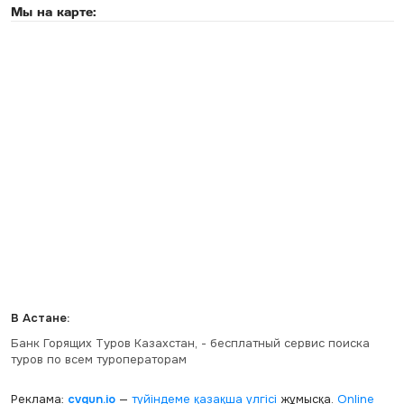
Мы на карте:
В Астане:
Банк Горящих Туров Казахстан, - бесплатный сервис поиска
туров по всем туроператорам
Реклама:
cvgun.io
—
түйіндеме қазақша
үлгісі
жұмысқа.
Online