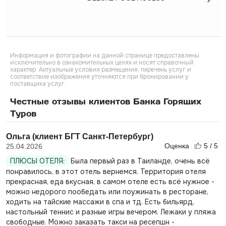
Информация и фотографии на данной странице предоставлены
исключительно в ознакомительных целях и носят справочный
характер. Актуальные условия размещения, перечень услуг и
соответствие изображения уточняются при бронировании у
поставщика услуг.
Честные отзывы клиентов Банка Горящих
Туров
Ольга (клиент БГТ Санкт-Петербург)
Оценка
5 / 5
25.04.2026
ПЛЮСЫ ОТЕЛЯ:
Была первый раз в Таиланде, очень всё
понравилось, в этот отель вернемся. Территория отеля
прекрасная, еда вкусная, в самом отеле есть всё нужное -
можно недорого пообедать или поужинать в ресторане,
ходить на тайские массажи в спа и тд. Есть бильярд,
настольный теннис и разные игры вечером. Лежаки у пляжа
свободные. Можно заказать такси на ресепшн -