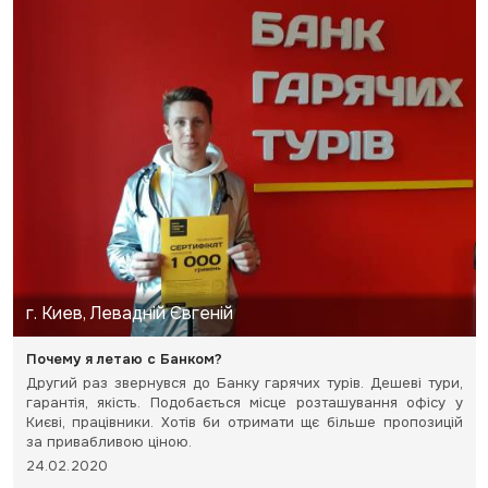
г. Киев, Левадній Євгеній
Почему я летаю с Банком?
Другий раз звернувся до Банку гарячих турів. Дешеві тури,
гарантія, якість. Подобається місце розташування офісу у
Києві, працівники. Хотів би отримати щє більше пропозицій
за привабливою ціною.
24.02.2020