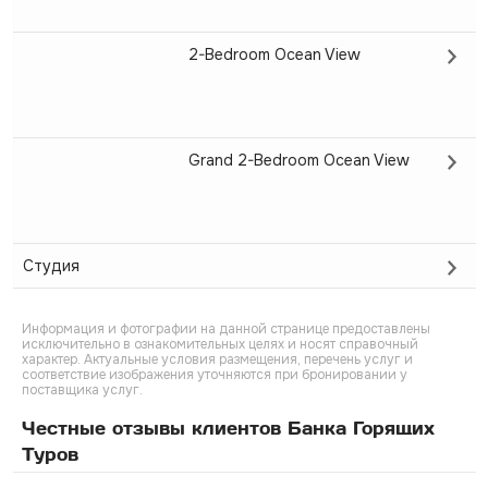
2-Bedroom Ocean View
Grand 2-Bedroom Ocean View
Студия
Информация и фотографии на данной странице предоставлены
исключительно в ознакомительных целях и носят справочный
характер. Актуальные условия размещения, перечень услуг и
соответствие изображения уточняются при бронировании у
поставщика услуг.
Честные отзывы клиентов Банка Горящих
Туров