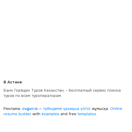
В Астане:
Банк Горящих Туров Казахстан, - бесплатный сервис поиска
туров по всем туроператорам
Реклама:
cvgun.io
—
түйіндеме қазақша
үлгісі
жұмысқа.
Online
resume builder
with
examples
and free
templates
.