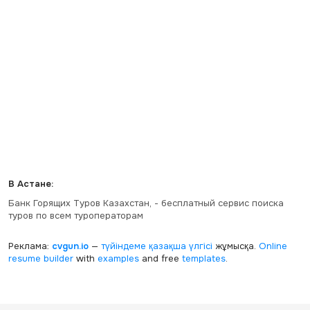
В Астане:
Банк Горящих Туров Казахстан, - бесплатный сервис поиска
туров по всем туроператорам
Реклама:
cvgun.io
—
түйіндеме қазақша
үлгісі
жұмысқа.
Online
resume builder
with
examples
and free
templates
.