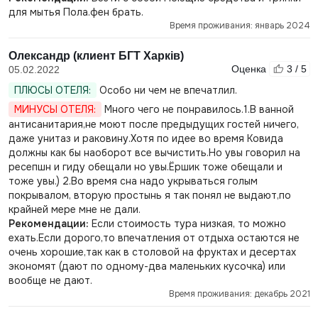
для мытья Пола.фен брать.
Время проживания: январь 2024
Олександр (клиент БГТ Харків)
Оценка
3 / 5
05.02.2022
ПЛЮСЫ ОТЕЛЯ:
Особо ни чем не впечатлил.
МИНУСЫ ОТЕЛЯ:
Много чего не понравилось.1.В ванной
антисанитария,не моют после предыдущих гостей ничего,
даже унитаз и раковину.Хотя по идее во время Ковида
должны как бы наоборот все вычистить.Но увы говорил на
ресепшн и гиду обещали но увы.Ёршик тоже обещали и
тоже увы.) 2.Во время сна надо укрываться голым
покрывалом, вторую простынь я так понял не выдают,по
крайней мере мне не дали.
Рекомендации:
Если стоимость тура низкая, то можно
ехать.Если дорого,то впечатления от отдыха остаются не
очень хорошие,так как в столовой на фруктах и десертах
экономят (дают по одному-два маленьких кусочка) или
вообще не дают.
Время проживания: декабрь 2021