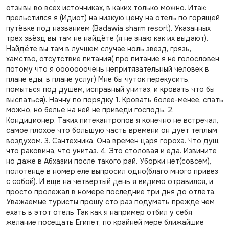
отзывы во всех источниках, в каких только можно. Итак:
прельстился я (Идиот) на низкую цену на отель по горящей
путёвке под названием (Badawia sharm resort). Указанных
трех звёзд вы там не найдёте (я не знаю как их выдают).
Найдёте вы там в лучшем случае ноль звезд, грязь,
хамство, отсутствие питания( про питание я не голословен
потому что я ооооооочень непритязательный человек в
плане еды, в плане услуг) Мне бы чуток перекусить,
помыться под душем, исправный унитаз, и кровать что бы
выспаться). Начну по порядку 1. Кровать более-менее, спать
можно, но бельё на ней не приведи господь. 2.
Кондиционер. Таких питекантропов я конечно не встречал,
самое плохое что большую часть времени он дует теплым
воздухом. 3. Сантехника. Она времен царя гороха. Что душ,
что раковина, что унитаз. 4. Это столовая и еда. Извините
но даже в Абхазии после такого рай. Уборки нет(совсем),
полотенце в номер еле выпросил одно(благо много привез
с собой). И еще на четвертый день я видимо отравился, и
просто пролежал в номере последние три дня до отлёта.
Уважаемые туристы прошу сто раз подумать прежде чем
ехать в этот отель Так как я например отбил у себя
желание посещать Египет, по крайней мере ближайшие