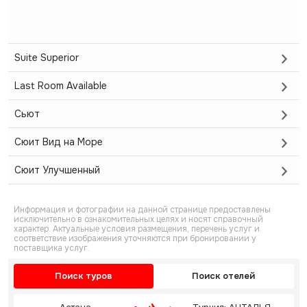
Suite Superior
Last Room Available
Сьют
Сюит Вид на Море
Сюит Улучшенный
Информация и фотографии на данной странице предоставлены
исключительно в ознакомительных целях и носят справочный
характер. Актуальные условия размещения, перечень услуг и
соответствие изображения уточняются при бронировании у
поставщика услуг.
Поиск туров
Поиск отелей