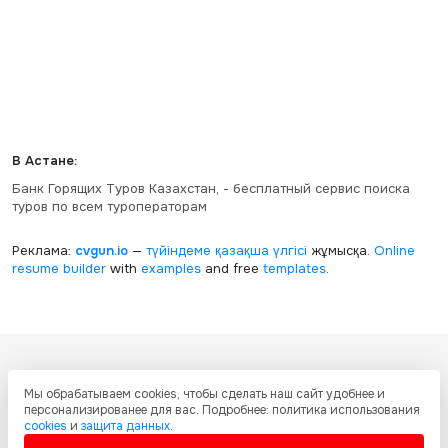
В Астане:
Банк Горящих Туров Казахстан, - бесплатный сервис поиска
туров по всем туроператорам
Реклама:
cvgun.io
—
түйіндеме қазақша
үлгісі
жұмысқа.
Online
resume builder
with
examples
and free
templates
.
Все ресурсы настоящего сайта, включая дизайн, текстовое и
Мы обрабатываем cookies, чтобы сделать наш сайт удобнее и
графическое содержание, структуру и оформление страниц защищены
персонализированее для вас. Подробнее: политика использования
международными соглашениями и законодательством Республики
cookies
и
защита данных
.
Казахстан об охране авторских прав и интеллектуальной собственности.