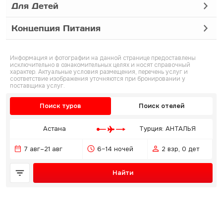
Для Детей
Концепция Питания
Информация и фотографии на данной странице предоставлены
исключительно в ознакомительных целях и носят справочный
характер. Актуальные условия размещения, перечень услуг и
соответствие изображения уточняются при бронировании у
поставщика услуг.
Поиск туров
Поиск отелей
Астана
Турция: АНТАЛЬЯ
7 авг–21 авг
6–14 ночей
2 взр, 0 дет
Найти