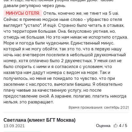
давали регулярно через день.
МИНУСЫ ОТЕЛЯ:
Отель, конечно же, не тянет на 5 uai.
Сейчас я применю модное ныне слово - убранство отеля
выглядит "устало". И ещё. Странно было читать в отзывах,
что территория большая. Она, безусловно уютная, но,
отнюдь не большая. Но это нам никак не испортило отдыха.
Море и погода были чудесными. Единственный минус,
который я не могу обойти, так это то, что в первую нашу
ночь нас вчетвером поселили в небольшой двухкомнатный
номер, хотя оплачено было 2 двухместных. У меня сил не
было спорить с ними и я согласился с условием, что
назавтра нам дадут номера с видом на море. Так и
получилось, но меня не покидало то чувство, что при
заселении с нас,просто, вымогали бакшиш. Я обязательно
плачу чаевые за качественную услугу, но после
предоставление оной. А заранее, полагаю, платить никогда
нельзя, это развращает.
Время проживания: сентябрь 2021
Светлана (клиент БГТ Москва)
Оценка
4 / 5
13.09.2021