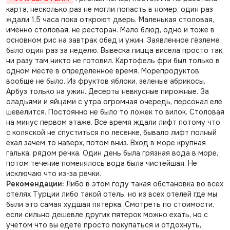
карта, несколько раз не могли попасть в номер, один раз
ждали 1,5 часа пока откроют дверь. Маленькая столовая,
именно столовая, не ресторан. Мало блюд, одно и тоже в
основном рис на завтрак обед и ужин. Заявленное гёзлеме
было один раз за неделю. Вывеска пицца висела просто так,
ни разу там никто не готовил. Картофель фри был только в
одном месте в определенное время. Морепродуктов
вообще не было. Из фруктов яблоки, зеленые абрикосы.
Арбуз только на ужин. Десерты невкусные пирожные. За
оладьями и яйцами с утра огромная очередь, персонал еле
шевелится. Постоянно не было то ложек то вилок. Столовая
на минус первом этаже. Все время ждали лифт потому что
с коляской не спуститься по лесенке, бывало лифт полный
ехал зачем то наверх, потом вниз. Вход в море крупная
галька, рядом речка. Один день была грязная вода в море,
потом течение поменялось вода была чистейшая. Не
исключаю что из-за речки.
Рекомендации:
Либо в этом году такая обстановка во всех
отелях Турции либо такой отель, но из всех отелей где мы
были это самая худшая пятерка. Смотреть по стоимости,
если сильно дешевле других пятерок можно ехать, но с
учетом что вы едете просто покупаться и отдохнуть,