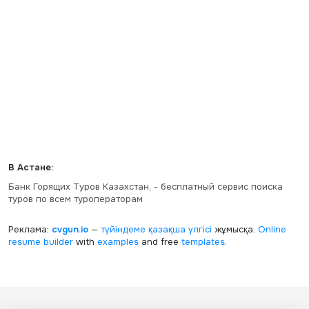
В Астане:
Банк Горящих Туров Казахстан, - бесплатный сервис поиска
туров по всем туроператорам
Реклама:
cvgun.io
—
түйіндеме қазақша
үлгісі
жұмысқа.
Online
resume builder
with
examples
and free
templates
.