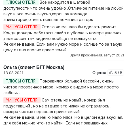
ПЛЮСЫ ОТЕЛЯ:
Все находится в шаговой
доступности,что очень удобно .Отличное питание на любой
вкус и все очень вкусно,хорошая команда
аниматоров,ответственные администраторы .
МИНУСЫ ОТЕЛЯ:
Отелю не мешало бы сделать ремонт .
Кондиционеры работают слабо и уборка в номере ужасная
,пылесосом там видимо вообще не пользуются .
Рекомендации:
Если вам нужно море и солнце то за такую
цену отдых вполне приемлемый .
Время проживания: август 2021
Ольга (клиент БГТ Москва)
Оценка
5 / 5
13.08.2021
ПЛЮСЫ ОТЕЛЯ:
Понравился большой бассейн , очень
чистое прозрачное море , номер с видом на море просто
любовь .
МИНУСЫ ОТЕЛЯ:
Сам отель не новый , номер был
подуставший , но на отдыхе это никак не отразилось ,
номера чистые персонал приветливый
Рекомендации:
В меню мало мяса. Но в целом еда вкусная,
для себя можно что-то найти . Если нет завышенных