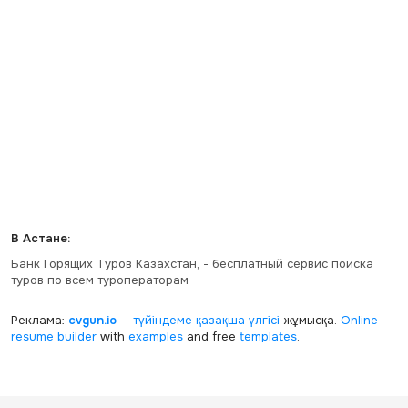
В Астане:
Банк Горящих Туров Казахстан, - бесплатный сервис поиска
туров по всем туроператорам
Реклама:
cvgun.io
—
түйіндеме қазақша
үлгісі
жұмысқа.
Online
resume builder
with
examples
and free
templates
.