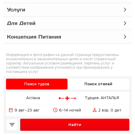
Услуги
Для Детей
Концепция Питания
Информация и фотографии на данной странице предоставлены
исключительно в ознакомительных целях и носят справочный
характер. Актуальные условия размещения, перечень услуг и
соответствие изображения уточняются при бронировании у
поставщика услуг.
Поиск туров
Поиск отелей
Астана
Турция: АНТАЛЬЯ
9 авг–23 авг
6–14 ночей
2 взр, 0 дет
Найти