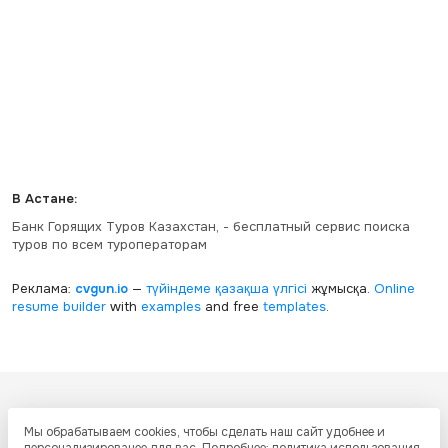
В Астане:
Банк Горящих Туров Казахстан, - бесплатный сервис поиска
туров по всем туроператорам
Реклама:
cvgun.io
—
түйіндеме қазақша
үлгісі
жұмысқа.
Online
resume builder
with
examples
and free
templates
.
Все ресурсы настоящего сайта, включая дизайн, текстовое и
Мы обрабатываем cookies, чтобы сделать наш сайт удобнее и
графическое содержание, структуру и оформление страниц защищены