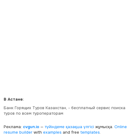
В Астане:
Банк Горящих Туров Казахстан, - бесплатный сервис поиска
туров по всем туроператорам
Реклама:
cvgun.io
—
түйіндеме қазақша
үлгісі
жұмысқа.
Online
resume builder
with
examples
and free
templates
.