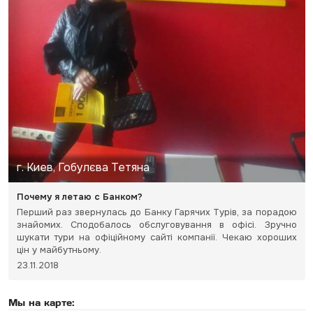
г. Киев, Гобулєва Тетяна
Почему я летаю с Банком?
Перший раз звернулась до Банку Гарячих Турів, за порадою
знайомих. Сподобалось обслуговування в офісі. Зручно
шукати тури на офіційному сайті компанії. Чекаю хороших
цін у майбутньому.
23.11.2018
Мы на карте: