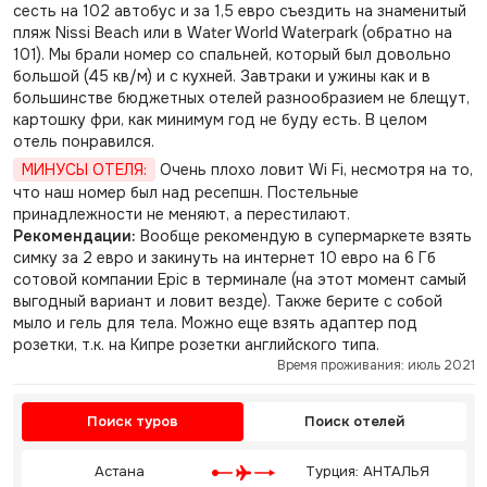
сесть на 102 автобус и за 1,5 евро съездить на знаменитый
пляж Nissi Beach или в Water World Waterpark (обратно на
101). Мы брали номер со спальней, который был довольно
большой (45 кв/м) и с кухней. Завтраки и ужины как и в
большинстве бюджетных отелей разнообразием не блещут,
картошку фри, как минимум год не буду есть. В целом
отель понравился.
МИНУСЫ ОТЕЛЯ:
Очень плохо ловит Wi Fi, несмотря на то,
что наш номер был над ресепшн. Постельные
принадлежности не меняют, а перестилают.
Рекомендации:
Вообще рекомендую в супермаркете взять
симку за 2 евро и закинуть на интернет 10 евро на 6 Гб
сотовой компании Epic в терминале (на этот момент самый
выгодный вариант и ловит везде). Также берите с собой
мыло и гель для тела. Можно еще взять адаптер под
розетки, т.к. на Кипре розетки английского типа.
Время проживания: июль 2021
Поиск туров
Поиск отелей
Астана
Турция: АНТАЛЬЯ