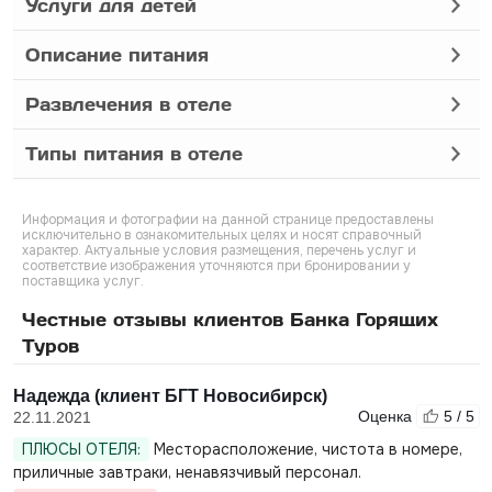
Услуги для детей
Описание питания
Развлечения в отеле
Типы питания в отеле
Информация и фотографии на данной странице предоставлены
исключительно в ознакомительных целях и носят справочный
характер. Актуальные условия размещения, перечень услуг и
соответствие изображения уточняются при бронировании у
поставщика услуг.
Честные отзывы клиентов Банка Горящих
Туров
Надежда (клиент БГТ Новосибирск)
Оценка
5 / 5
22.11.2021
ПЛЮСЫ ОТЕЛЯ:
Месторасположение, чистота в номере,
приличные завтраки, ненавязчивый персонал.