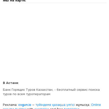
Мы на карте:
В Астане:
Банк Горящих Туров Казахстан, - бесплатный сервис поиска
туров по всем туроператорам
Реклама:
cvgun.io
—
түйіндеме қазақша
үлгісі
жұмысқа.
Online