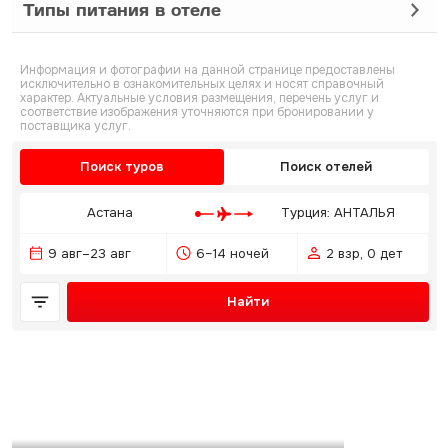
Типы питания в отеле
Информация и фотографии на данной странице предоставлены
исключительно в ознакомительных целях и носят справочный
характер. Актуальные условия размещения, перечень услуг и
соответствие изображения уточняются при бронировании у
поставщика услуг.
Поиск туров
Поиск отелей
Астана
Турция: АНТАЛЬЯ
9 авг–23 авг
6–14 ночей
2 взр, 0 дет
Найти