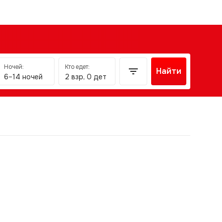
Ночей:
Кто едет:
Найти
6–14 ночей
2 взр, 0 дет