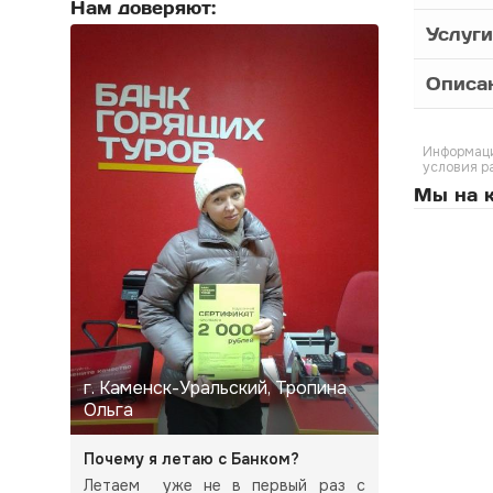
Нам доверяют:
Услуги
Описа
Информаци
условия р
Мы на к
г. Каменск-Уральский, Тропина
Ольга
Почему я летаю с Банком?
Летаем уже не в первый раз с