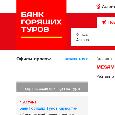
Астан
Пои
Откуда:
Астана
Офисы продаж
показать все
Главная
/
MESAMB
Рейтинг о
сервис сравнения цен на туры
г. Астана
Банк Горящих Туров Казахстан
- бесплатный сервис поиска