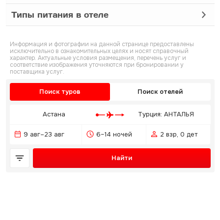
Типы питания в отеле
Информация и фотографии на данной странице предоставлены
исключительно в ознакомительных целях и носят справочный
характер. Актуальные условия размещения, перечень услуг и
соответствие изображения уточняются при бронировании у
поставщика услуг.
Поиск туров
Поиск отелей
Астана
Турция: АНТАЛЬЯ
9 авг–23 авг
6–14 ночей
2 взр, 0 дет
Найти