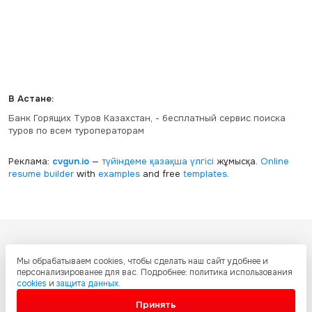
В Астане:
Банк Горящих Туров Казахстан, - бесплатный сервис поиска
туров по всем туроператорам
Реклама:
cvgun.io
—
түйіндеме қазақша
үлгісі
жұмысқа.
Online
resume builder
with
examples
and free
templates
.
Все ресурсы настоящего сайта, включая дизайн, текстовое и
Мы обрабатываем cookies, чтобы сделать наш сайт удобнее и
графическое содержание, структуру и оформление страниц защищены
персонализированее для вас. Подробнее: политика использования
международными соглашениями и законодательством Республики
cookies
и
защита данных
.
Казахстан об охране авторских прав и интеллектуальной собственности.
Любое копирование и распространение материалов сайта без
Принять