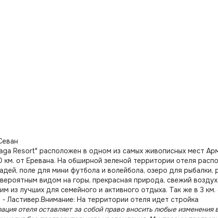
Севан
aga Resort" расположен в одном из самых живописных мест Арме
0 км. от Еревана. На обширной зеленой территории отеля рас
адей, поле для мини футбола и волейбола, озеро для рыбалки,
вероятным видом на горы, прекрасная природа, свежий воздух
им из лучших для семейного и активного отдыха. Так же в 3 к
 - Ластивер.Внимание: На территории отеля идет стройка
ация отеля оставляет за собой право вносить любые изменения в