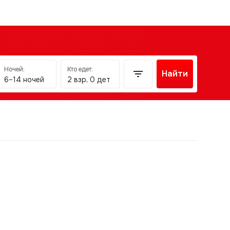
Ночей:
Кто едет:
Найти
6–14 ночей
2 взр, 0 дет