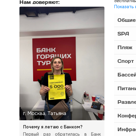
бесплатны
Нам доверяют:
Показать 
Общие
SPA
Пляж
Спорт
Бассе
Питан
Развл
г. Москва, Татьяна
Конфе
Почему я летаю с Банком?
Инфра
Первый раз обратилась в Банк