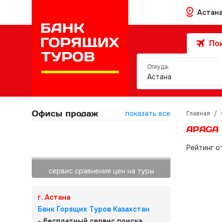
Астан
Пои
Откуда:
Астана
Офисы продаж
показать все
Главная
/
APAGA 
Рейтинг о
сервис сравнения цен на туры
г. Астана
Банк Горящих Туров Казахстан
- бесплатный сервис поиска