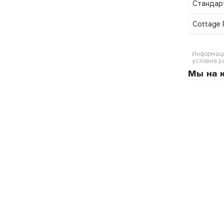
Стандар
Cottage
Информаци
условия р
Мы на к