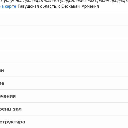
х услуг без предварительного уведомления. Мы просим предвар
на карте
Тавушская область, с.Енокаван, Армения
йн
ие
ечения
ренц зал
структура