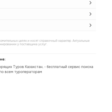
омительных целях и носят справочный характер. Актуальные
онировании у поставщика услуг.
не:
орящих Туров Казахстан, - бесплатный сервис поиска
по всем туроператорам