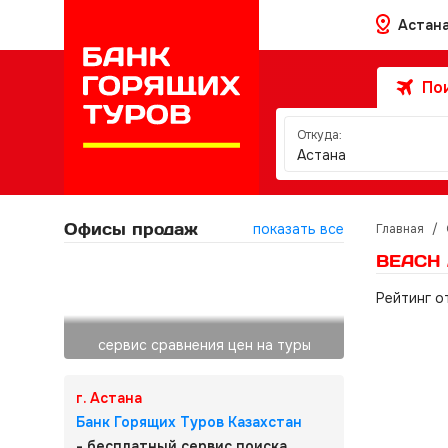
Астан
Пои
Откуда:
Астана
Офисы продаж
показать все
Главная
/
BEACH 
Рейтинг о
сервис сравнения цен на туры
г. Астана
Банк Горящих Туров Казахстан
- бесплатный сервис поиска