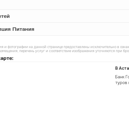
етей
пция Питания
я и фотографии на данной странице предоставлены исключительно в ознак
азмещения, перечень услуг и соответствие изображения уточняются при бр
арте:
В Аста
Банк Г
туров 