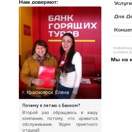
Нам доверяют:
Услуги
Для Д
Конце
Информаци
условия р
Мы на к
г. Красноярск, Елена
Почему я летаю с Банком?
Второй раз обращаюсь в вашу
компанию, потому, что нравится
обслуживание. Ждем приятного
отдыха!)