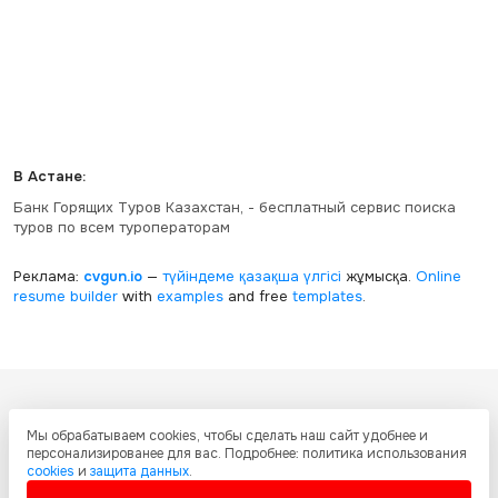
В Астане:
Банк Горящих Туров Казахстан, - бесплатный сервис поиска
туров по всем туроператорам
Реклама:
cvgun.io
—
түйіндеме қазақша
үлгісі
жұмысқа.
Online
resume builder
with
examples
and free
templates
.
Все ресурсы настоящего сайта, включая дизайн, текстовое и
Мы обрабатываем cookies, чтобы сделать наш сайт удобнее и
графическое содержание, структуру и оформление страниц защищены
персонализированее для вас. Подробнее: политика использования
международными соглашениями и законодательством Республики
cookies
и
защита данных
.
Казахстан об охране авторских прав и интеллектуальной собственности.