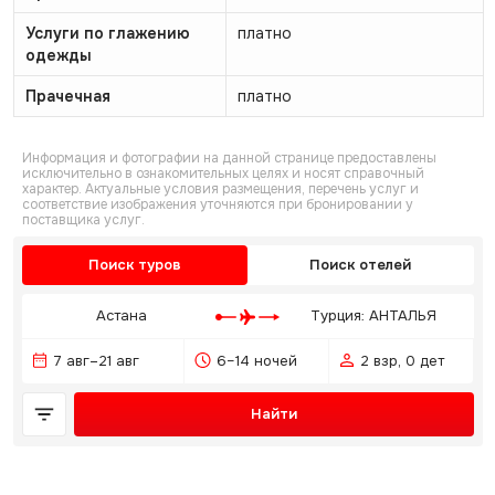
Услуги по глажению
платно
одежды
Прачечная
платно
Информация и фотографии на данной странице предоставлены
исключительно в ознакомительных целях и носят справочный
характер. Актуальные условия размещения, перечень услуг и
соответствие изображения уточняются при бронировании у
поставщика услуг.
Поиск туров
Поиск отелей
Астана
Турция: АНТАЛЬЯ
7 авг–21 авг
6–14 ночей
2 взр, 0 дет
Найти