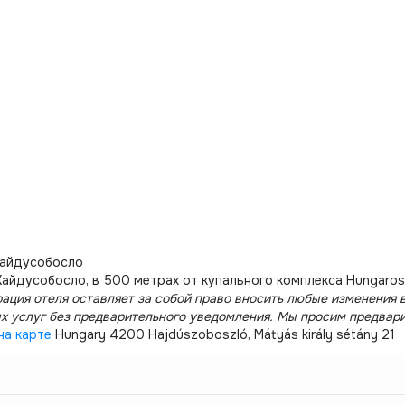
Хайдусобосло
Хайдусобосло, в 500 метрах от купального комплекса Hungaros
ация отеля оставляет за собой право вносить любые изменения в
х услуг без предварительного уведомления. Мы просим предвар
на карте
Hungary 4200 Hajdúszoboszló, Mátyás király sétány 21