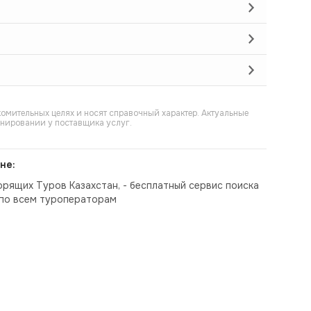
омительных целях и носят справочный характер. Актуальные
онировании у поставщика услуг.
не:
орящих Туров Казахстан, - бесплатный сервис поиска
по всем туроператорам