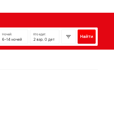
Ночей:
Кто едет:
Найти
6–14 ночей
2 взр, 0 дет