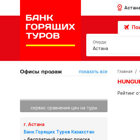
Астан
Пои
Откуда:
Астана
Офисы продаж
показать все
Главная
/
HUNGUE
Рейтинг о
сервис сравнения цен на туры
г. Астана
Банк Горящих Туров Казахстан
- бесплатный сервис поиска