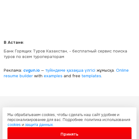
В Астане:
Банк Горящих Туров Казахстан, - бесплатный сервис поиска
туров по всем туроператорам
Реклама:
cvgun.io
—
түйіндеме қазақша
үлгісі
жұмысқа.
Online
resume builder
with
examples
and free
templates
.
Все ресурсы настоящего сайта, включая дизайн, текстовое и
Мы обрабатываем cookies, чтобы сделать наш сайт удобнее и
графическое содержание, структуру и оформление страниц защищены
персонализированее для вас. Подробнее: политика использования
международными соглашениями и законодательством Республики
cookies
и
защита данных
.
Казахстан об охране авторских прав и интеллектуальной собственности.
Любое копирование и распространение материалов сайта без
Принять
письменного разрешения запрещено.