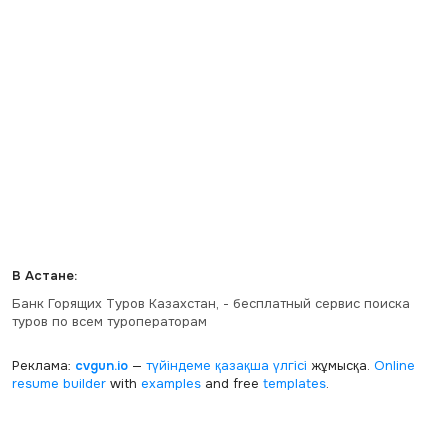
В Астане:
Банк Горящих Туров Казахстан, - бесплатный сервис поиска
туров по всем туроператорам
Реклама:
cvgun.io
—
түйіндеме қазақша
үлгісі
жұмысқа.
Online
resume builder
with
examples
and free
templates
.