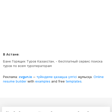
В Астане:
Банк Горящих Туров Казахстан, - бесплатный сервис поиска
туров по всем туроператорам
Реклама:
cvgun.io
—
түйіндеме қазақша
үлгісі
жұмысқа.
Online
resume builder
with
examples
and free
templates
.
Все ресурсы настоящего сайта, включая дизайн, текстовое и