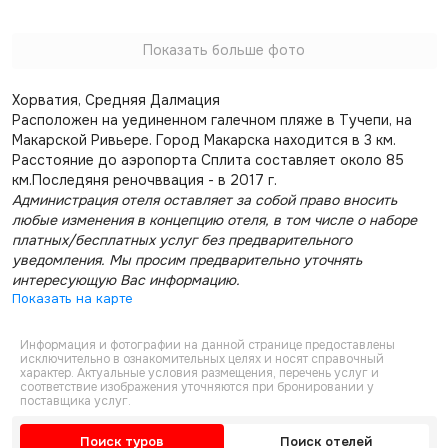
Показать больше фото
Хорватия, Средняя Далмация
Расположен на уединенном галечном пляже в Тучепи, на
Макарской Ривьере. Город Макарска находится в 3 км.
Расстояние до аэропорта Сплита составляет около 85
км.Последяня реночввация - в 2017 г.
Администрация отеля оставляет за собой право вносить
любые изменения в концепцию отеля, в том числе о наборе
платных/бесплатных услуг без предварительного
уведомления. Мы просим предварительно уточнять
интересующую Вас информацию.
Показать на карте
Информация и фотографии на данной странице предоставлены
исключительно в ознакомительных целях и носят справочный
характер. Актуальные условия размещения, перечень услуг и
соответствие изображения уточняются при бронировании у
поставщика услуг.
Поиск туров
Поиск отелей