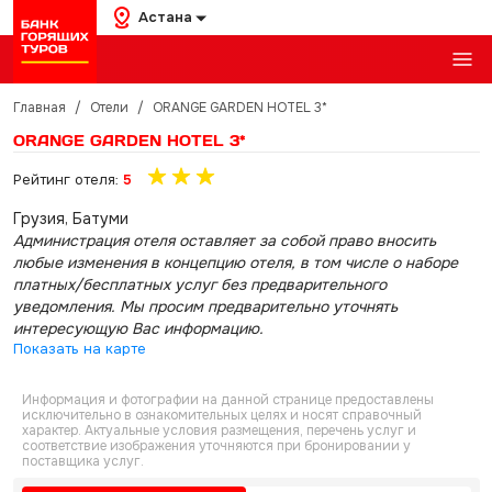
Астана
Главная
/
Отели
/
ORANGE GARDEN HOTEL 3*
ORANGE GARDEN HOTEL 3*
Рейтинг отеля:
5
Грузия, Батуми
Администрация отеля оставляет за собой право вносить
любые изменения в концепцию отеля, в том числе о наборе
платных/бесплатных услуг без предварительного
уведомления. Мы просим предварительно уточнять
интересующую Вас информацию.
Показать на карте
Информация и фотографии на данной странице предоставлены
исключительно в ознакомительных целях и носят справочный
характер. Актуальные условия размещения, перечень услуг и
соответствие изображения уточняются при бронировании у
поставщика услуг.