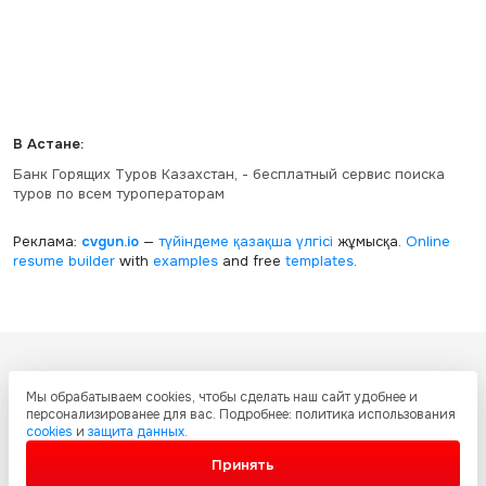
В Астане:
Банк Горящих Туров Казахстан, - бесплатный сервис поиска
туров по всем туроператорам
Реклама:
cvgun.io
—
түйіндеме қазақша
үлгісі
жұмысқа.
Online
resume builder
with
examples
and free
templates
.
Все ресурсы настоящего сайта, включая дизайн, текстовое и
Мы обрабатываем cookies, чтобы сделать наш сайт удобнее и
графическое содержание, структуру и оформление страниц защищены
персонализированее для вас. Подробнее: политика использования
международными соглашениями и законодательством Республики
cookies
и
защита данных
.
Казахстан об охране авторских прав и интеллектуальной собственности.
Любое копирование и распространение материалов сайта без
Принять
письменного разрешения запрещено.