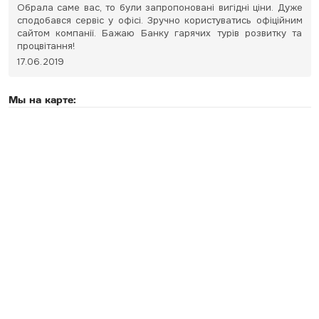
Обрала саме вас, то були запропоновані вигідні ціни. Дуже
сподобався сервіс у офісі. Зручно користуватись офіційним
сайтом компанії. Бажаю Банку гарячих турів розвитку та
процвітання!
17.06.2019
Мы на карте: