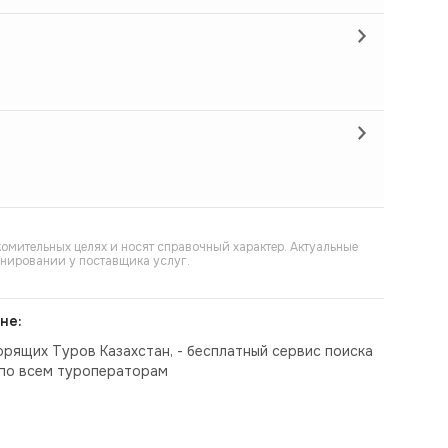
омительных целях и носят справочный характер. Актуальные
онировании у поставщика услуг.
не:
орящих Туров Казахстан, - бесплатный сервис поиска
по всем туроператорам