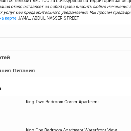
мается депозит AED 100 за ночькурение на территории запрещ
ация отеля оставляет за собой право вносить любые изменения в
х услуг без предварительного уведомления. Мы просим предвар
на карте
JAMAL ABDUL NASSER STREET
етей
пция Питания
а
King Two Bedroom Corner Apartment
King One Bedroom Apartment Waterfront View