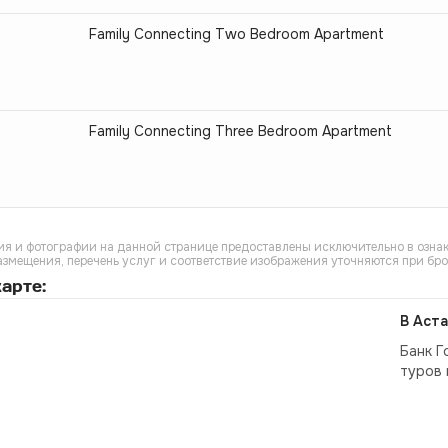
Family Connecting Two Bedroom Apartment
Family Connecting Three Bedroom Apartment
я и фотографии на данной странице предоставлены исключительно в ознак
азмещения, перечень услуг и соответствие изображения уточняются при бр
арте:
В Аста
Банк Г
туров 