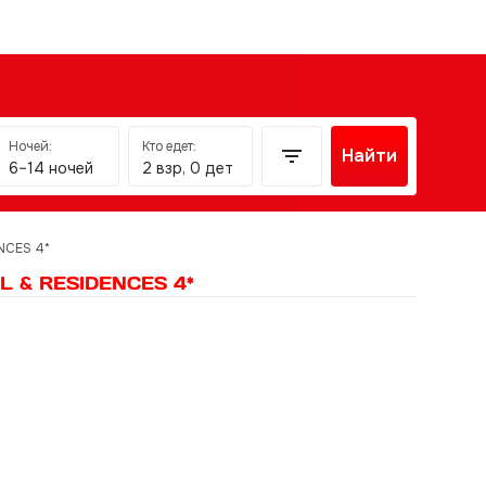
Ночей:
Кто едет:
Найти
6–14 ночей
2 взр, 0 дет
NCES 4*
 & RESIDENCES 4*