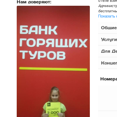
отеле взи
Нам доверяют:
Администр
бесплатны
Показать 
Общие
Услуги
Для Д
Конце
Номер