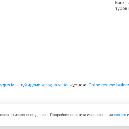
Банк Г
туров 
cvgun.io
—
түйіндеме қазақша
үлгісі
жұмысқа.
Online resume builde
 персонализированее для вас. Подробнее: политика использования
cookies
и графическое содержание, структуру и оформление страниц защищены м
енности. Любое копирование и распространение материалов сайта без пись