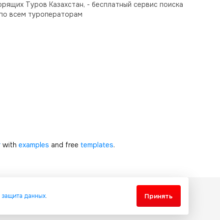
орящих Туров Казахстан, - бесплатный сервис поиска
по всем туроператорам
r
with
examples
and free
templates
.
Принять
и
защита данных
.
еждународными соглашениями и законодательством Республики
менного разрешения запрещено.