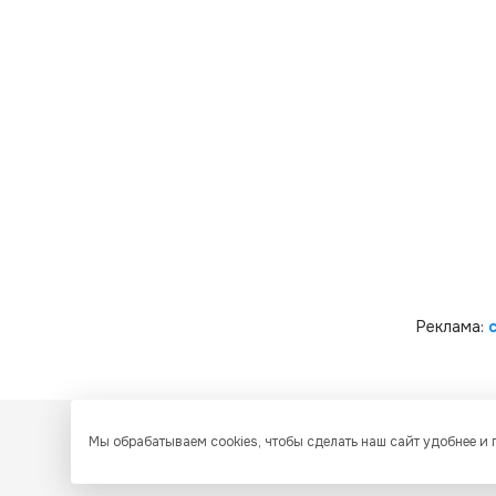
Реклама:
Мы обрабатываем cookies, чтобы сделать наш сайт удобнее и
Все ресурсы настоящего сайта, включая дизайн, текстовое 
Казахстан об охране авторских прав и интеллектуальной собств