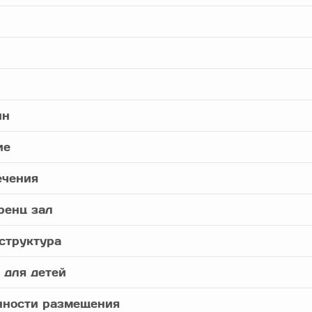
йн
ие
ечения
ренц зал
структура
 для детей
нности размещения