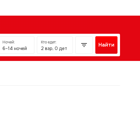
Ночей:
Кто едет:
Найти
6–14 ночей
2 взр, 0 дет