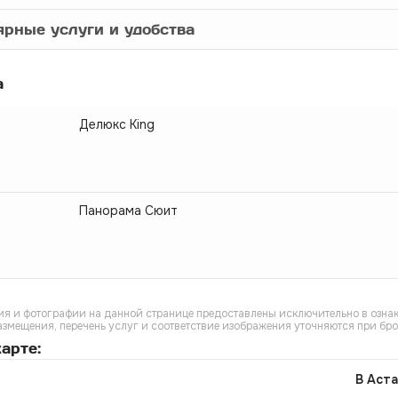
рные услуги и удобства
а
Делюкс King
Панорама Сюит
я и фотографии на данной странице предоставлены исключительно в ознак
азмещения, перечень услуг и соответствие изображения уточняются при бр
арте:
В Аста