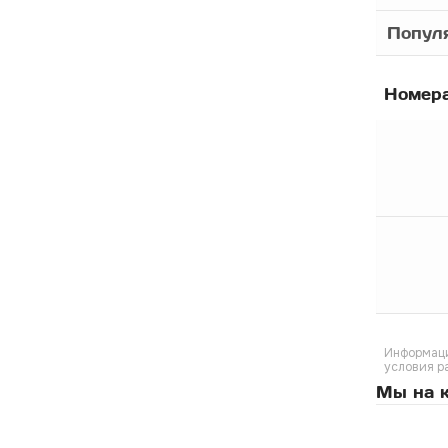
Популя
Номер
Информаци
условия р
Мы на к