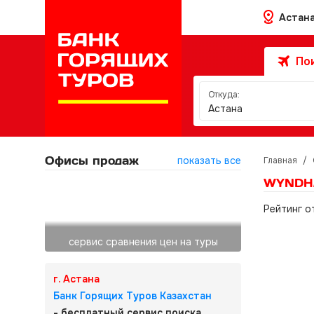
Астан
Пои
Откуда:
Астана
Офисы продаж
показать все
Главная
/
WYNDHA
Рейтинг о
сервис сравнения цен на туры
г. Астана
Банк Горящих Туров Казахстан
- бесплатный сервис поиска