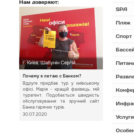
Нам доверяют:
SPA
Пляж
Спорт
Бассе
г. Киев, Шабунін Сергій
Питан
Почему я летаю с Банком?
Развл
Вдруге придбав тур у київсьвому
офісі. Марія - кращій фахівець, мій
Конфе
турагент. Подобається швидкість
обслуговування та зручний сайт
Инфра
Банка гарячих турів.
30.07.2020
Услуги
Особе