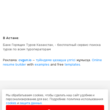
В Астане:
Банк Горящих Туров Казахстан, - бесплатный сервис поиска
туров по всем туроператорам
Реклама:
cvgun.io
—
түйіндеме қазақша
үлгісі
жұмысқа.
Online
resume builder
with
examples
and free
templates
.
Все ресурсы настоящего сайта, включая дизайн, текстовое и
Мы обрабатываем cookies, чтобы сделать наш сайт удобнее и
графическое содержание, структуру и оформление страниц защищены
персонализированее для вас. Подробнее: политика использования
международными соглашениями и законодательством Республики
cookies
и
защита данных
.
Казахстан об охране авторских прав и интеллектуальной собственности.
Любое копирование и распространение материалов сайта без