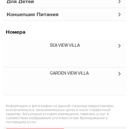
Для Детей
Концепция Питания
Номера
SEA VIEW VILLA
GARDEN VIEW VILLA
Информация и фотографии на данной странице предоставлены
исключительно в ознакомительных целях и носят справочный
характер. Актуальные условия размещения, перечень услуг и
соответствие изображения уточняются при бронировании у
поставщика услуг.