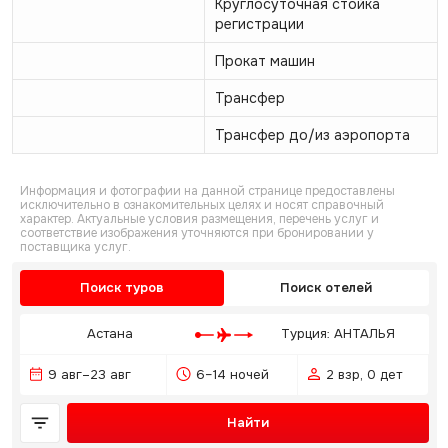
Круглосуточная стойка
регистрации
Прокат машин
Трансфер
Трансфер до/из аэропорта
Информация и фотографии на данной странице предоставлены
исключительно в ознакомительных целях и носят справочный
характер. Актуальные условия размещения, перечень услуг и
соответствие изображения уточняются при бронировании у
поставщика услуг.
Поиск туров
Поиск отелей
Астана
Турция: АНТАЛЬЯ
9 авг–23 авг
6–14 ночей
2 взр, 0 дет
Найти