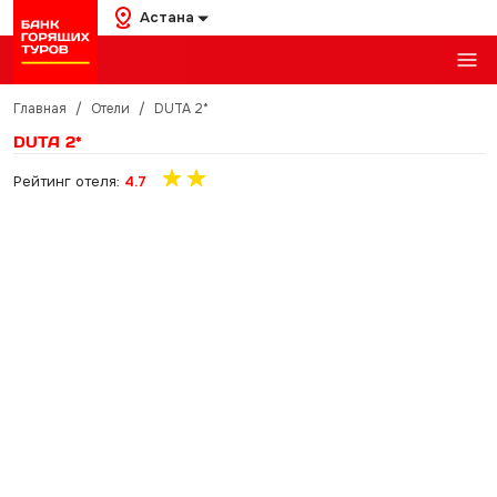
Астана
Главная
/
Отели
/
DUTA 2*
DUTA 2*
Рейтинг отеля:
4.7