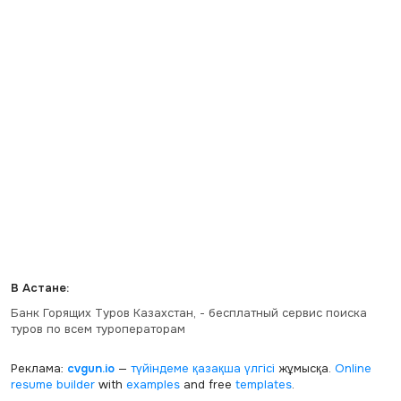
В Астане:
Банк Горящих Туров Казахстан, - бесплатный сервис поиска
туров по всем туроператорам
Реклама:
cvgun.io
—
түйіндеме қазақша
үлгісі
жұмысқа.
Online
resume builder
with
examples
and free
templates
.