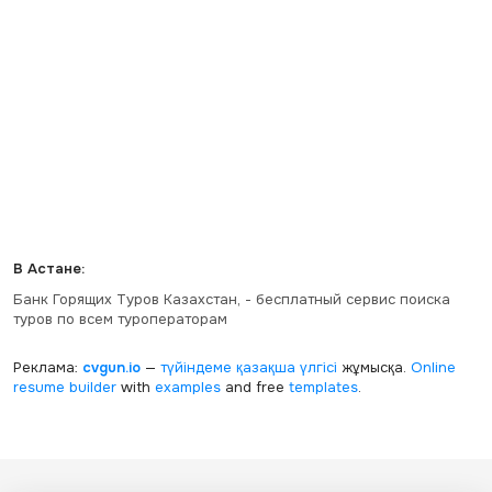
В Астане:
Банк Горящих Туров Казахстан, - бесплатный сервис поиска
туров по всем туроператорам
Реклама:
cvgun.io
—
түйіндеме қазақша
үлгісі
жұмысқа.
Online
resume builder
with
examples
and free
templates
.