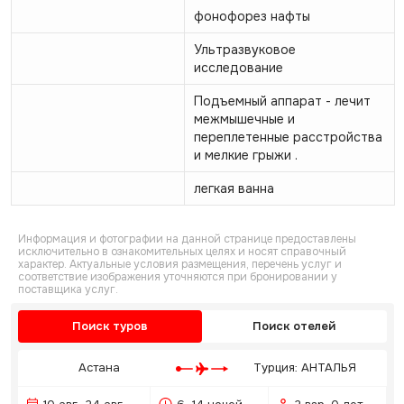
фонофорез нафты
Ультразвуковое
исследование
Подъемный аппарат - лечит
межмышечные и
переплетенные расстройства
и мелкие грыжи .
легкая ванна
Информация и фотографии на данной странице предоставлены
исключительно в ознакомительных целях и носят справочный
характер. Актуальные условия размещения, перечень услуг и
соответствие изображения уточняются при бронировании у
поставщика услуг.
Поиск туров
Поиск отелей
Астана
Турция: АНТАЛЬЯ