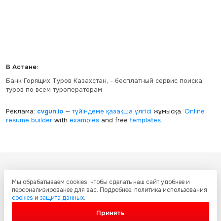
В Астане:
Банк Горящих Туров Казахстан, - бесплатный сервис поиска
туров по всем туроператорам
Реклама:
cvgun.io
—
түйіндеме қазақша
үлгісі
жұмысқа.
Online
resume builder
with
examples
and free
templates
.
Все ресурсы настоящего сайта, включая дизайн, текстовое и
Мы обрабатываем cookies, чтобы сделать наш сайт удобнее и
графическое содержание, структуру и оформление страниц защищены
персонализированее для вас. Подробнее: политика использования
международными соглашениями и законодательством Республики
cookies
и
защита данных
.
Казахстан об охране авторских прав и интеллектуальной собственности.
Любое копирование и распространение материалов сайта без
Принять
письменного разрешения запрещено.