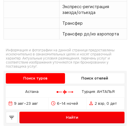
Экспресс-регистрация
заезда/отъезда
Трансфер
Трансфер до/из аэропорта
Информация и фотографии на данной странице предоставлены
исключительно в ознакомительных целях и носят справочный
характер. Актуальные условия размещения, перечень услуг и
соответствие изображения уточняются при бронировании у
поставщика услуг.
Поиск туров
Поиск отелей
Астана
Турция: АНТАЛЬЯ
9 авг–23 авг
6–14 ночей
2 взр, 0 дет
Найти