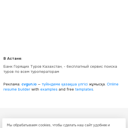
В Астане:
Банк Горящих Туров Казахстан, - бесплатный сервис поиска
туров по всем туроператорам
Реклама:
cvgun.io
—
түйіндеме қазақша
үлгісі
жұмысқа.
Online
resume builder
with
examples
and free
templates
.
Все ресурсы настоящего сайта, включая дизайн, текстовое и
Мы обрабатываем cookies, чтобы сделать наш сайт удобнее и
графическое содержание, структуру и оформление страниц защищены