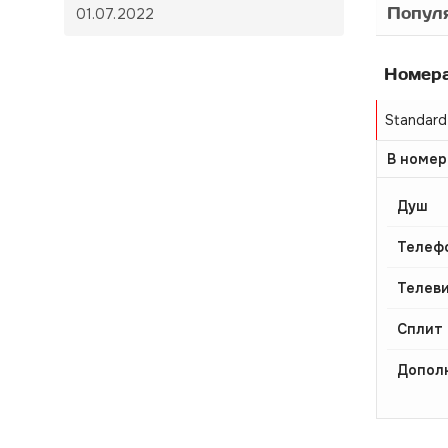
Популя
01.07.2022
Номер
Standar
В номер
Душ
Телеф
Телев
Сплит
Допол