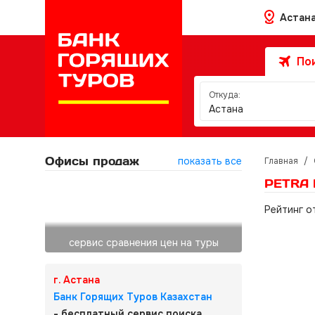
Астан
Пои
Откуда:
Астана
Офисы продаж
показать все
Главная
/
PETRA 
Рейтинг о
сервис сравнения цен на туры
г. Астана
Банк Горящих Туров Казахстан
- бесплатный сервис поиска