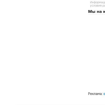
Информаци
условия р
Мы на к
Реклама: