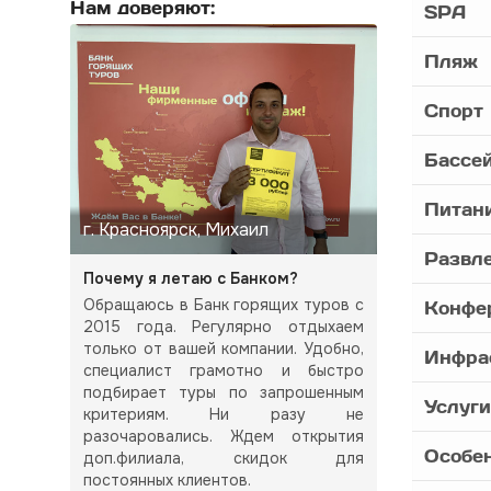
Нам доверяют:
SPA
Пляж
Спорт
Бассе
Питан
г. Красноярск, Михаил
Развл
Почему я летаю с Банком?
Обращаюсь в Банк горящих туров с
Конфе
2015 года. Регулярно отдыхаем
только от вашей компании. Удобно,
Инфра
специалист грамотно и быстро
подбирает туры по запрошенным
Услуги
критериям. Ни разу не
разочаровались. Ждем открытия
Особе
доп.филиала, скидок для
постоянных клиентов.