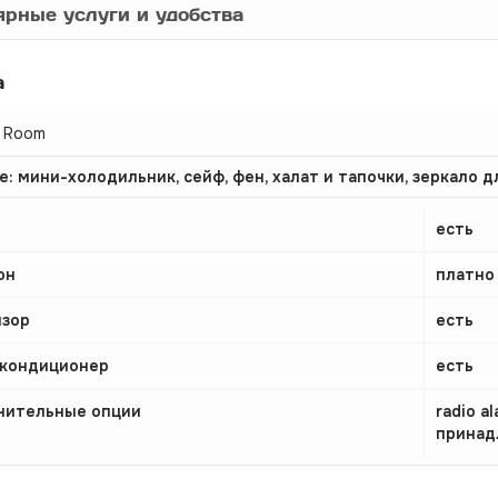
рные услуги и удобства
а
d Room
е: мини-холодильник, сейф, фен, халат и тапочки, зеркало д
есть
он
платно
изор
есть
 кондиционер
есть
нительные опции
radio a
принад