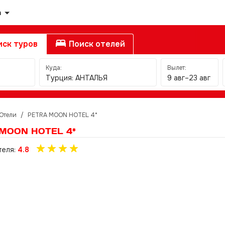
а
ск туров
Поиск отелей
Куда:
Вылет:
Турция: АНТАЛЬЯ
9 авг–23 авг
Отели
/
PETRA MOON HOTEL 4*
MOON HOTEL 4*
теля:
4.8