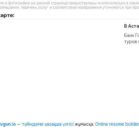
я и фотографии на данной странице предоставлены исключительно в ознак
азмещения, перечень услуг и соответствие изображения уточняются при бр
арте:
В Аста
Банк Г
туров 
cvgun.io
—
түйіндеме қазақша
үлгісі
жұмысқа.
Online resume builde