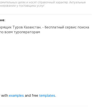
омительных целях и носят справочный характер. Актуальные
онировании у поставщика услуг.
не:
орящих Туров Казахстан, - бесплатный сервис поиска
по всем туроператорам
r
with
examples
and free
templates
.