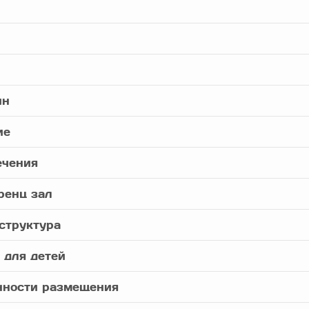
йн
ие
ечения
ренц зал
структура
 для детей
нности размещения