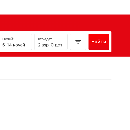
Ночей:
Кто едет:
Найти
6–14 ночей
2 взр, 0 дет