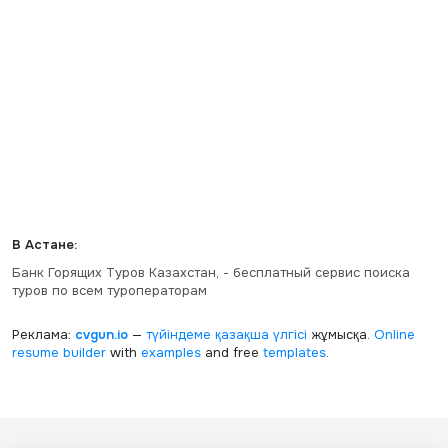
В Астане:
Банк Горящих Туров Казахстан, - бесплатный сервис поиска
туров по всем туроператорам
Реклама:
cvgun.io
—
түйіндеме қазақша
үлгісі
жұмысқа.
Online
resume builder
with
examples
and free
templates
.