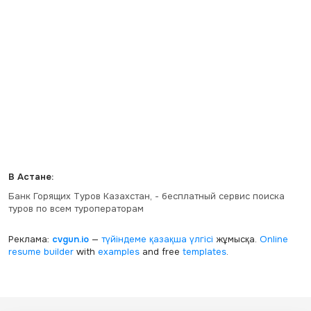
В Астане:
Банк Горящих Туров Казахстан, - бесплатный сервис поиска
туров по всем туроператорам
Реклама:
cvgun.io
—
түйіндеме қазақша
үлгісі
жұмысқа.
Online
resume builder
with
examples
and free
templates
.