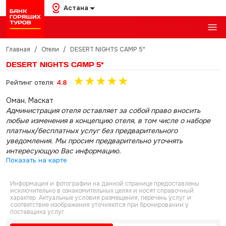
Астана
Главная
/
Отели
/
DESERT NIGHTS CAMP 5*
DESERT NIGHTS CAMP 5*
Рейтинг отеля:
4.8
Оман, Маскат
Администрация отеля оставляет за собой право вносить
любые изменения в концепцию отеля, в том числе о наборе
платных/бесплатных услуг без предварительного
уведомления. Мы просим предварительно уточнять
интересующую Вас информацию.
Показать на карте
Информация и фотографии на данной странице предоставлены
исключительно в ознакомительных целях и носят справочный
характер. Актуальные условия размещения, перечень услуг и
соответствие изображения уточняются при бронировании у
поставщика услуг.