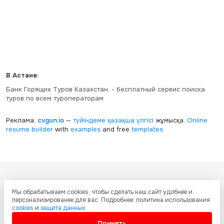
В Астане:
Банк Горящих Туров Казахстан, - бесплатный сервис поиска
туров по всем туроператорам
Реклама:
cvgun.io
—
түйіндеме қазақша
үлгісі
жұмысқа.
Online
resume builder
with
examples
and free
templates
.
Все ресурсы настоящего сайта, включая дизайн, текстовое и
Мы обрабатываем cookies, чтобы сделать наш сайт удобнее и
графическое содержание, структуру и оформление страниц защищены
персонализированее для вас. Подробнее: политика использования
международными соглашениями и законодательством Республики
cookies
и
защита данных
.
Казахстан об охране авторских прав и интеллектуальной собственности.
Любое копирование и распространение материалов сайта без
Принять