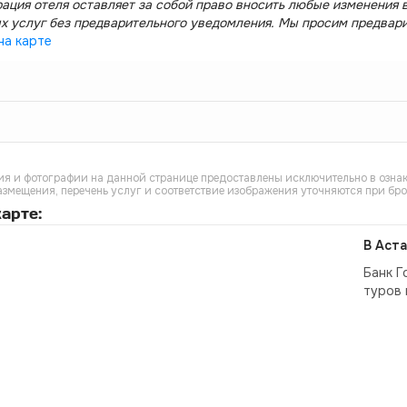
ация отеля оставляет за собой право вносить любые изменения в
х услуг без предварительного уведомления. Мы просим предвар
на карте
я и фотографии на данной странице предоставлены исключительно в ознак
азмещения, перечень услуг и соответствие изображения уточняются при бр
арте:
В Аста
Банк Г
туров 