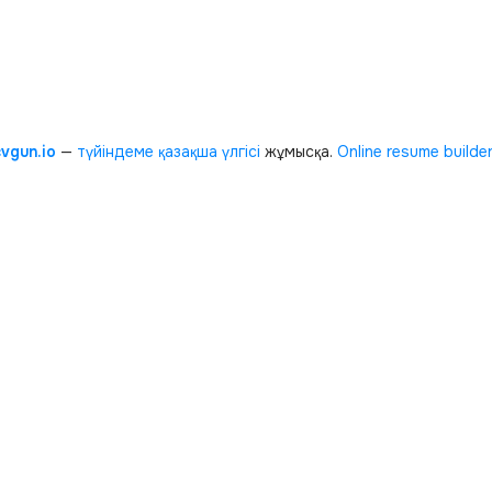
cvgun.io
—
түйіндеме қазақша
үлгісі
жұмысқа.
Online resume builde