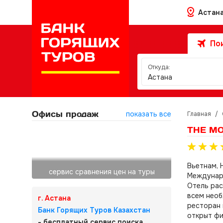
Астан
Пои
Откуда:
Астана
Офисы продаж
показать все
Главная
/
THE MO
Вьетнам, 
сервис сравнения цен на туры
Междунаро
Отель рас
всем необ
г. Астана
ресторан 
Банк Горящих Туров Казахстан
открыт фи
- бесплатный сервис поиска