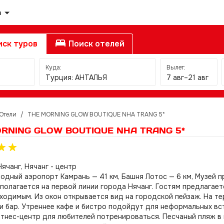
а
ск туров
Поиск отелей
Куда:
Вылет:
Турция: АНТАЛЬЯ
7 авг–21 авг
Отели
/
THE MORNING GLOW BOUTIQUE NHA TRANG 5*
RNING GLOW BOUTIQUE NHA TRANG 5*
Нячанг, Нячанг - центр
дный аэропорт Камрань — 41 км, Башня Лотос — 6 км, Музей пр
полагается на первой линии города Нячанг. Гостям предлагае
ходимым. Из окон открывается вид на городской пейзаж. На те
и бар. Утреннее кафе и бистро подойдут для неформальных вст
тнес-центр для любителей потренироваться. Песчаный пляж в 