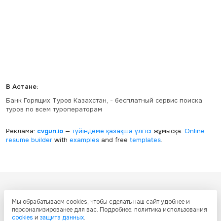
В Астане:
Банк Горящих Туров Казахстан, - бесплатный сервис поиска
туров по всем туроператорам
Реклама:
cvgun.io
—
түйіндеме қазақша
үлгісі
жұмысқа.
Online
resume builder
with
examples
and free
templates
.
Все ресурсы настоящего сайта, включая дизайн, текстовое и
Мы обрабатываем cookies, чтобы сделать наш сайт удобнее и
графическое содержание, структуру и оформление страниц защищены
персонализированее для вас. Подробнее: политика использования
международными соглашениями и законодательством Республики
cookies
и
защита данных
.
Казахстан об охране авторских прав и интеллектуальной собственности.