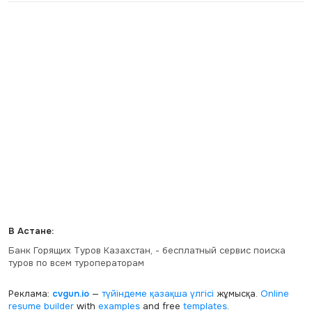
В Астане:
Банк Горящих Туров Казахстан, - бесплатный сервис поиска
туров по всем туроператорам
Реклама:
cvgun.io
—
түйіндеме қазақша
үлгісі
жұмысқа.
Online
resume builder
with
examples
and free
templates
.