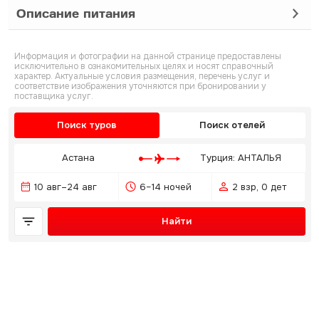
Описание питания
Информация и фотографии на данной странице предоставлены
исключительно в ознакомительных целях и носят справочный
характер. Актуальные условия размещения, перечень услуг и
соответствие изображения уточняются при бронировании у
поставщика услуг.
Поиск туров
Поиск отелей
Астана
Турция: АНТАЛЬЯ
10 авг–24 авг
6–14 ночей
2 взр, 0 дет
Найти