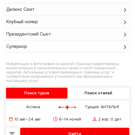
Делюкс Сюит
Клубный номер
Президентский Сьют
Супериор
Информация и фотографии на данной странице предоставлены
исключительно в ознакомительных целях и носят справочный
характер. Актуальные условия размещения, перечень услуг и
соответствие изображения уточняются при бронировании у
поставщика услуг.
Поиск туров
Поиск отелей
Астана
Турция: АНТАЛЬЯ
10 авг–24 авг
6–14 ночей
2 взр, 0 дет
Найти