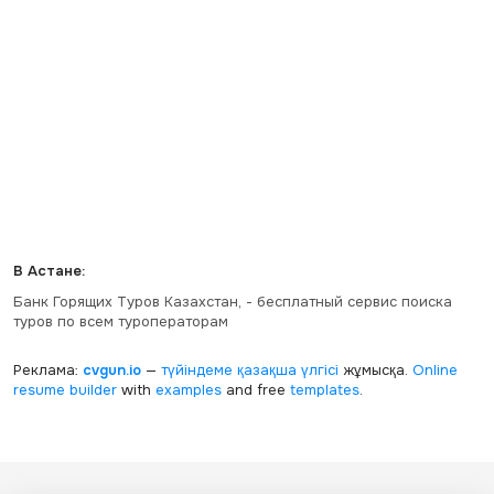
В Астане:
Банк Горящих Туров Казахстан, - бесплатный сервис поиска
туров по всем туроператорам
Реклама:
cvgun.io
—
түйіндеме қазақша
үлгісі
жұмысқа.
Online
resume builder
with
examples
and free
templates
.