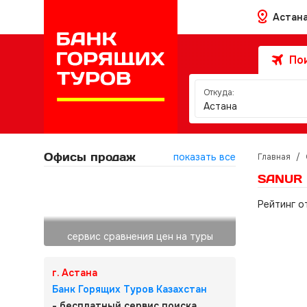
Астан
Пои
Откуда:
Астана
Офисы продаж
показать все
Главная
/
SANUR 
Рейтинг о
сервис сравнения цен на туры
г. Астана
Банк Горящих Туров Казахстан
- бесплатный сервис поиска