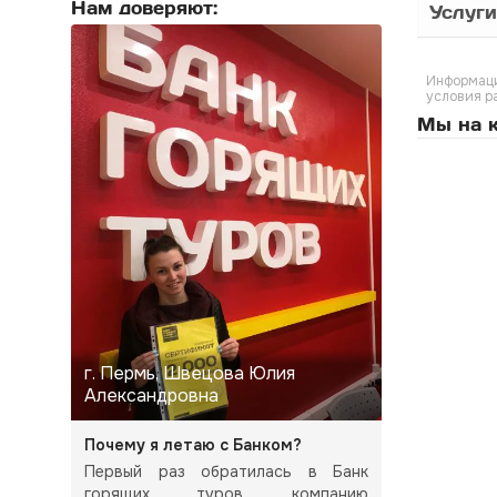
Нам доверяют:
Услуги
Информаци
условия р
Мы на к
г. Пермь, Швецова Юлия
Александровна
Почему я летаю с Банком?
Первый раз обратилась в Банк
горящих туров, компанию