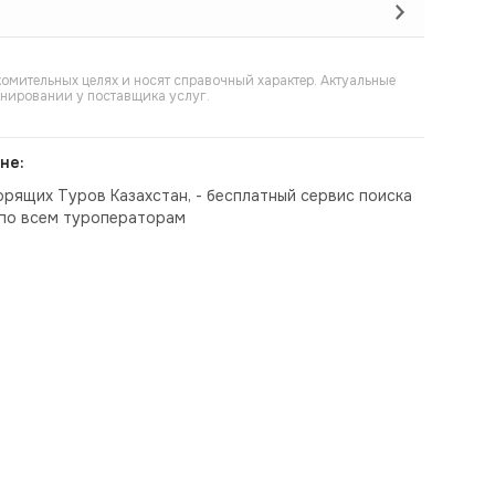
омительных целях и носят справочный характер. Актуальные
онировании у поставщика услуг.
не:
орящих Туров Казахстан, - бесплатный сервис поиска
по всем туроператорам