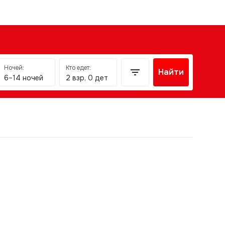
Ночей:
Кто едет:
Найти
6–14 ночей
2 взр, 0 дет