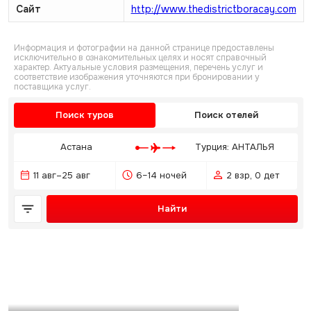
Сайт
http://www.thedistrictboracay.com
Информация и фотографии на данной странице предоставлены
исключительно в ознакомительных целях и носят справочный
характер. Актуальные условия размещения, перечень услуг и
соответствие изображения уточняются при бронировании у
поставщика услуг.
Поиск туров
Поиск отелей
Астана
Турция: АНТАЛЬЯ
11 авг–25 авг
6–14 ночей
2 взр, 0 дет
Найти