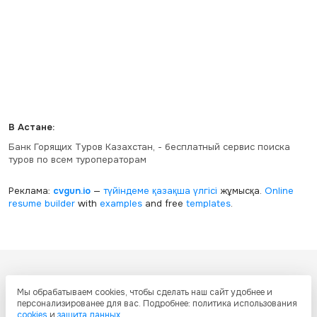
В Астане:
Банк Горящих Туров Казахстан, - бесплатный сервис поиска
туров по всем туроператорам
Реклама:
cvgun.io
—
түйіндеме қазақша
үлгісі
жұмысқа.
Online
resume builder
with
examples
and free
templates
.
Все ресурсы настоящего сайта, включая дизайн, текстовое и
Мы обрабатываем cookies, чтобы сделать наш сайт удобнее и
графическое содержание, структуру и оформление страниц защищены
персонализированее для вас. Подробнее: политика использования
международными соглашениями и законодательством Республики
cookies
и
защита данных
.