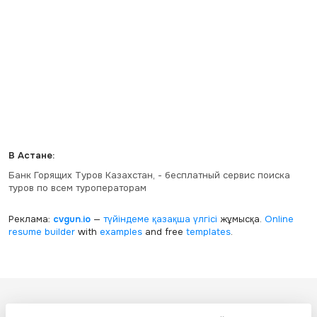
В Астане:
Банк Горящих Туров Казахстан, - бесплатный сервис поиска
туров по всем туроператорам
Реклама:
cvgun.io
—
түйіндеме қазақша
үлгісі
жұмысқа.
Online
resume builder
with
examples
and free
templates
.
Все ресурсы настоящего сайта, включая дизайн, текстовое и