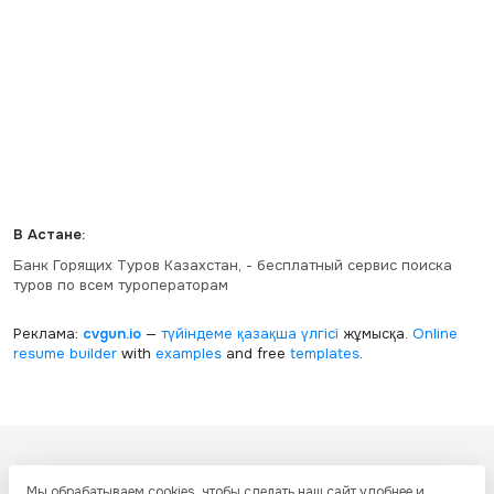
В Астане:
Банк Горящих Туров Казахстан, - бесплатный сервис поиска
туров по всем туроператорам
Реклама:
cvgun.io
—
түйіндеме қазақша
үлгісі
жұмысқа.
Online
resume builder
with
examples
and free
templates
.
Все ресурсы настоящего сайта, включая дизайн, текстовое и
Мы обрабатываем cookies, чтобы сделать наш сайт удобнее и