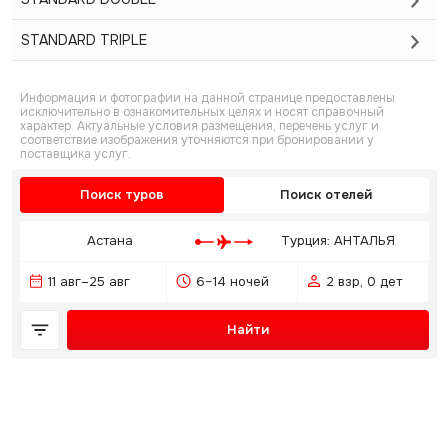
STANDARD TRIPLE
Информация и фотографии на данной странице предоставлены
исключительно в ознакомительных целях и носят справочный
характер. Актуальные условия размещения, перечень услуг и
соответствие изображения уточняются при бронировании у
поставщика услуг.
Поиск туров
Поиск отелей
Астана
Турция: АНТАЛЬЯ
11 авг–25 авг
6–14 ночей
2 взр, 0 дет
Найти