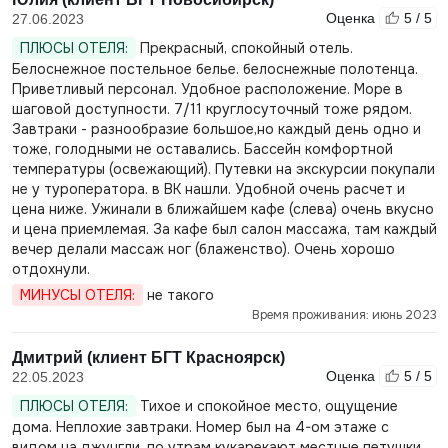
Оценка
5 / 5
27.06.2023
ПЛЮСЫ ОТЕЛЯ:
Прекрасный, спокойный отель.
Белоснежное постельное белье. белоснежные полотенца.
Приветливый персонал. Удобное расположение. Море в
шаговой доступности. 7/11 круглосуточный тоже рядом.
Завтраки - разнообразие большое,но каждый день одно и
тоже, голодными не оставались. Бассейн комфортной
температуры (освежающий). Путевки на экскурсии покупали
не у туроператора. в ВК нашли. Удобной очень расчет и
цена ниже. Ужинали в ближайшем кафе (слева) очень вкусно
и цена приемлемая. За кафе был салон массажа, там каждый
вечер делали массаж ног (блаженство). Очень хорошо
отдохнули.
МИНУСЫ ОТЕЛЯ:
не такого
Время проживания: июнь 2023
Дмитрий (клиент БГТ Красноярск)
Оценка
5 / 5
22.05.2023
ПЛЮСЫ ОТЕЛЯ:
Тихое и спокойное место, ощущение
дома. Неплохие завтраки. Номер был на 4-ом этаже с
видом на джунгли, по утрам кукарекают местные петушки