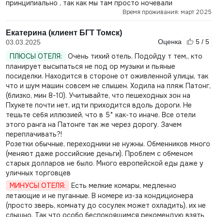
принципиально , так как мы там просто ночевали
Время проживания: март 2025
Екатерина (клиент БГТ Томск)
Оценка
5 / 5
03.03.2025
ПЛЮСЫ ОТЕЛЯ:
Очень тихий отель. Подойду т тем,, кто
планирует высыпаться не под ор музыки и пьяные
посиделки. Находится в стороне от оживленной улицы, так
что и шум машин совсем не слышен. Ходила на пляж Патонг,
(близко, мин 8-10). Учитывайте, что пешеходных зон на
Пхукете почти нет, идти приходится вдоль дороги. Не
тешьте себя иллюзией, что в 5* как-то иначе. Все отели
этого ранга на Патонге так же через дорогу. Зачем
переплачивать?!
Розетки обычные, переходники не нужны. Обменников много
(меняют даже российские деньги). Проблем с обменом
старых долларов не было. Много европейской еды даже у
уличных торговцев
МИНУСЫ ОТЕЛЯ:
Есть мелкие комары, медленно
летающие и не пуганные. В номере из-за кондиционера
(просто зверь, комнату до сосулек может охладить), их не
слышно. Так что особо беспокоящимся рекомендую взять