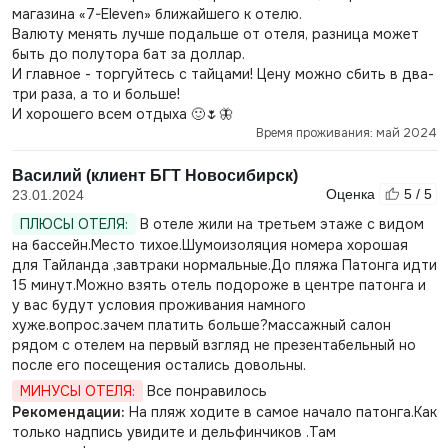
магазина «7-Eleven» ближайшего к отелю.
Валюту менять лучше подальше от отеля, разница может
быть до полутора бат за доллар.
И главное - торгуйтесь с тайцами! Цену можно сбить в два-
три раза, а то и больше!
И хорошего всем отдыха 🙂🌷🦋
Время проживания: май 2024
Василий (клиент БГТ Новосибирск)
Оценка
5 / 5
23.01.2024
ПЛЮСЫ ОТЕЛЯ:
В отеле жили на третьем этаже с видом
на бассейн.Место тихое.Шумоизоляция номера хорошая
для Тайланда ,завтраки нормальные.До пляжа Патонга идти
15 минут.Можно взять отель подороже в центре патонга и
у вас будут условия проживания намного
хуже.вопрос.зачем платить больше?массажный салон
рядом с отелем на первый взгляд не презентабельный но
после его посещения остались довольны.
МИНУСЫ ОТЕЛЯ:
Все понравилось
Рекомендации:
На пляж ходите в самое начало патонга.Как
только надпись увидите и дельфинчиков .Там