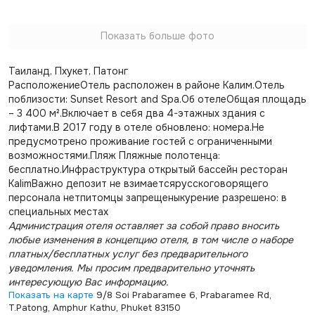
Показать больше фото
Таиланд, Пхукет, Патонг
РасположениеОтель расположен в районе Калим.Отель
поблизости: Sunset Resort and Spa.Об отелеОбщая площадь
– 3 400 м².Включает в себя два 4-этажных здания с
лифтами.В 2017 году в отеле обновлено: номера.Не
предусмотрено проживание гостей с ограниченными
возможностями.Пляж Пляжные полотенца:
бесплатно.Инфраструктура открытый бассейн ресторан
KalimВажно депозит не взимаетсярусскоговорящего
персонала нетпитомцы запрещеныкурение разрешено: в
специальных местах
Администрация отеля оставляет за собой право вносить
любые изменения в концепцию отеля, в том числе о наборе
платных/бесплатных услуг без предварительного
уведомления. Мы просим предварительно уточнять
интересующую Вас информацию.
Показать на карте
9/8 Soi Prabaramee 6, Prabaramee Rd,
T.Patong, Amphur Kathu, Phuket 83150