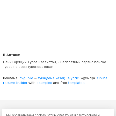
В Астане:
Банк Горящих Туров Казахстан, - бесплатный сервис поиска
туров по всем туроператорам
Реклама:
cvgun.io
—
түйіндеме қазақша
үлгісі
жұмысқа.
Online
resume builder
with
examples
and free
templates
.
Все ресурсы настоящего сайта, включая дизайн, текстовое и
Мы обрабатываем cookies, чтобы сделать наш сайт удобнее и
графическое содержание, структуру и оформление страниц защищены