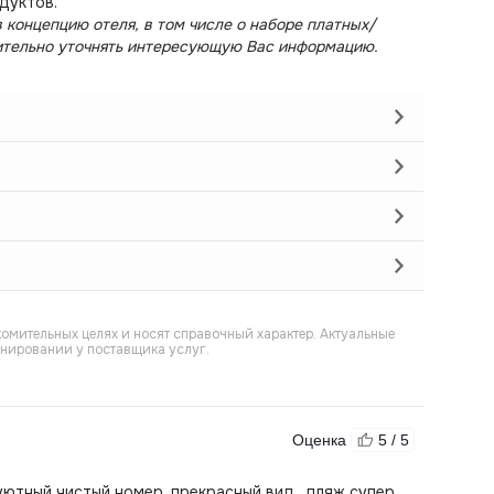
дуктов.
 концепцию отеля, в том числе о наборе платных/
ительно уточнять интересующую Вас информацию.
омительных целях и носят справочный характер. Актуальные
онировании у поставщика услуг.
Оценка
5 / 5
ютный чистый номер, прекрасный вид , пляж супер.