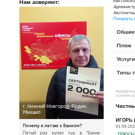
кантонско
Нам доверяют:
Администр
бесплатны
Показать 
Общие
Пляж
Услуги
Типы п
Информаци
условия р
г. Нижний Новгород, Родин
Честны
Михаил
ИГОРЬ (
Почему я летаю с Банком?
01.09.20
Пятый раз купил тур в "Банке
ПЛЮСЫ 