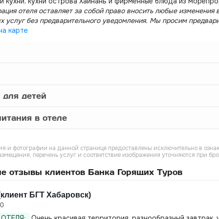
й кухни, кухни острова Хайнань и фирменные блюда из морепро
ация отеля оставляет за собой право вносить любые изменения в
х услуг без предварительного уведомления. Мы просим предвар
на карте
 для детей
итания в отеле
я и фотографии на данной странице предоставлены исключительно в ознак
азмещения, перечень услуг и соответствие изображения уточняются при бр
е отзывы клиентов Банка Горящих Туров
клиент БГТ Хабаровск)
20
ОТЕЛЯ:
Очень красивая территория, разнообразный завтрак, у