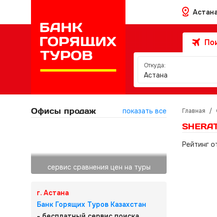
Астан
Пои
Откуда:
Астана
Офисы продаж
показать все
Главная
/
SHERAT
Рейтинг о
сервис сравнения цен на туры
г. Астана
Банк Горящих Туров Казахстан
- бесплатный сервис поиска