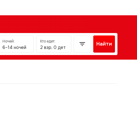
Ночей:
Кто едет:
Найти
6–14 ночей
2 взр, 0 дет